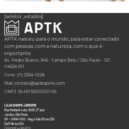
Furniture
[seletor_estados]
A lacus bibendum pulvinar
APTK nasceu para o mundo, para estar conectado
com pessoas, com a natureza, com o que é
importante.
Av. Pedro Bueno, 945 - Campo Belo / São Paulo - SP,
04626-911
Fone: (11) 2364-1028
Mail: contato@aptkspirits.com
CNPJ: 36.491.550/0001-06
LOJA SHOPS JARDINS
Rua Haddock Lobo, 1626, 2° piso
Jardins, São Paulo
SP - 01414-002 - Seg a Sáb 10h às 22h
DoM 14h às 20h
CHAMAR no WHATS