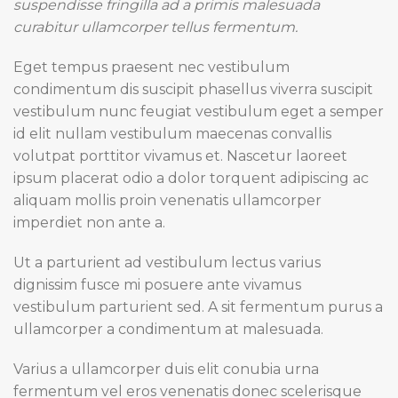
suspendisse fringilla ad a primis malesuada
curabitur ullamcorper tellus fermentum.
Eget tempus praesent nec vestibulum
condimentum dis suscipit phasellus viverra suscipit
vestibulum nunc feugiat vestibulum eget a semper
id elit nullam vestibulum maecenas convallis
volutpat porttitor vivamus et. Nascetur laoreet
ipsum placerat odio a dolor torquent adipiscing ac
aliquam mollis proin venenatis ullamcorper
imperdiet non ante a.
Ut a parturient ad vestibulum lectus varius
dignissim fusce mi posuere ante vivamus
vestibulum parturient sed. A sit fermentum purus a
ullamcorper a condimentum at malesuada.
Varius a ullamcorper duis elit conubia urna
fermentum vel eros venenatis donec scelerisque