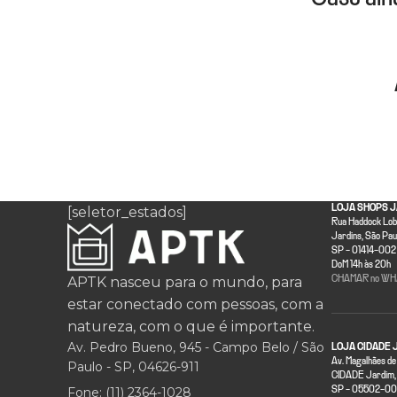
LOJA SHOPS J
[seletor_estados]
Rua Haddock Lobo
Jardins, São Pau
SP - 01414-002 
DoM 14h às 20h
APTK nasceu para o mundo, para
CHAMAR no WH
estar conectado com pessoas, com a
natureza, com o que é importante.
Av. Pedro Bueno, 945 - Campo Belo / São
LOJA CIDADE 
Av. Magalhães de
Paulo - SP, 04626-911
CIDADE Jardim, 
Fone: (11) 2364-1028
SP - 05502-001 