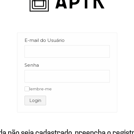
E-mail do Usuário
Senha
lembre-me
✓
Login
da não seja cadastrado, preencha o registr