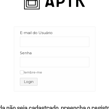
E-mail do Usuário
Senha
lembre-me
✓
Login
da não seja cadastrado, preencha o registr