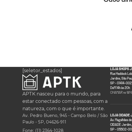
LOJA SHOPS J
[seletor_estados]
Rua Haddock Lobo
Jardins, São Pau
SP - 01414-002 
DoM 14h às 20h
APTK nasceu para o mundo, para
CHAMAR no WH
estar conectado com pessoas, com a
natureza, com o que é importante.
Av. Pedro Bueno, 945 - Campo Belo / São
LOJA CIDADE 
Av. Magalhães de
Paulo - SP, 04626-911
CIDADE Jardim, 
Fone: (11) 2364-1028
SP - 05502-001 