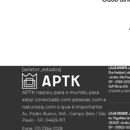
LOJA SHOPS J
[seletor_estados]
Rua Haddock Lobo
Jardins, São Pau
SP - 01414-002 
DoM 14h às 20h
APTK nasceu para o mundo, para
CHAMAR no WH
estar conectado com pessoas, com a
natureza, com o que é importante.
Av. Pedro Bueno, 945 - Campo Belo / São
LOJA CIDADE 
Av. Magalhães de
Paulo - SP, 04626-911
CIDADE Jardim, 
Fone: (11) 2364-1028
SP - 05502-001 