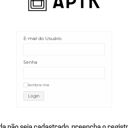
E-mail do Usuário
Senha
lembre-me
✓
Login
da não seja cadastrado, preencha o registr