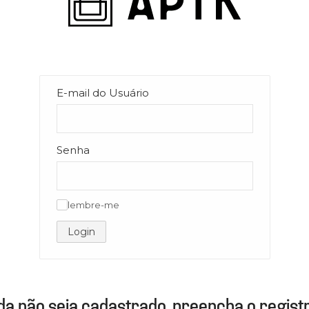
E-mail do Usuário
Senha
lembre-me
✓
Login
da não seja cadastrado, preencha o registr