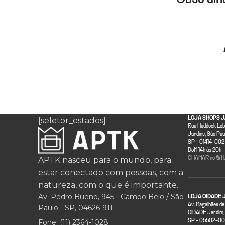
LOJA SHOPS J
[seletor_estados]
Rua Haddock Lobo
Jardins, São Pau
SP - 01414-002 
DoM 14h às 20h
APTK nasceu para o mundo, para
CHAMAR no WH
estar conectado com pessoas, com a
natureza, com o que é importante.
Av. Pedro Bueno, 945 - Campo Belo / São
LOJA CIDADE 
Av. Magalhães de
Paulo - SP, 04626-911
CIDADE Jardim, 
Fone: (11) 2364-1028
SP - 05502-001 